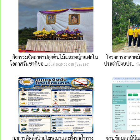
กิจกรรมจิตอาสาปลุกต้นไม้และหญ้าแฝกใน
โครงการอาสาสมัคร
โอกาสวันชาติขอ...
ประจำปีงบปร...
[วันที่ 2025-06-04][ผู้อ่าน 136]
[วั
กฏการติดตั้งป้ายโฆษณาและสิ้งรุกล้ำทาง
ฐานข้อมูลภูมิปัญ